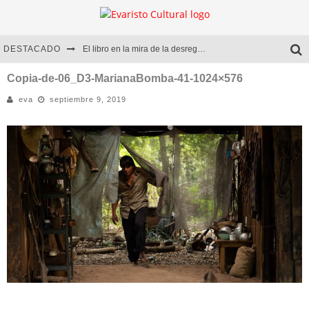
DESTACADO
El libro en la mira de la desregulación
Marcelo Rubio | El llovedor
Copia-de-06_D3-MarianaBomba-41-1024×576
eva
septiembre 9, 2019
Diego Meret | Hotel Acapulco
Alejandra Correa | La nieve