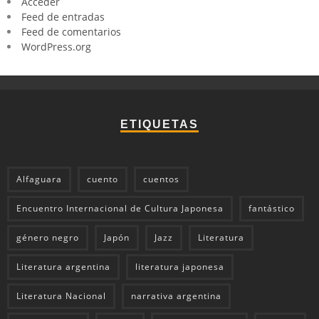
Acceder
Feed de entradas
Feed de comentarios
WordPress.org
ETIQUETAS
Alfaguara
cuento
cuentos
Encuentro Internacional de Cultura Japonesa
fantástico
género negro
Japón
Jazz
Literatura
Literatura argentina
literatura japonesa
Literatura Nacional
narrativa argentina