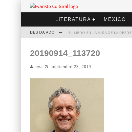
LITERATURA
MÉXICO
DESTACADO
EL LIBRO EN LA MIRA DE LA DES
MARCELO RUBIO | EL LLOVEDOR
20190914_113720
DIEGO MERET | HOTEL ACAPULCO
eva
septiembre 23, 2019
ALEJANDRA CORREA | LA NIEVE