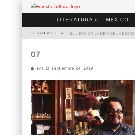
LITERATURA
MÉXICO
DESTACADO
EL LIBRO EN LA MIRA DE LA DES
MARCELO RUBIO | EL LLOVEDOR
07
DIEGO MERET | HOTEL ACAPULCO
eva
septiembre 24, 2019
ALEJANDRA CORREA | LA NIEVE