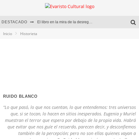
DESTACADO
El libro en la mira de la desregulación
Inicio
Historieta
Marcelo Rubio | El llovedor
Diego Meret | Hotel Acapulco
Alejandra Correa | La nieve
RUIDO BLANCO
“Lo que pasó, lo que nos cuentan, lo que entendemos: tres universos
que, si se tocan, lo hacen en sitios inesperados. Eugenia y Muriel
muestran el terror que espera por debajo de la propia vida. Habrá
que evitar que nos guíe el recuerdo, parecen decir, y desconfiemos
también de la percepción; pero no son ellas quienes vayan a