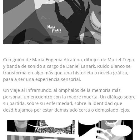
Con guión de María Eugenia Alcatena, dibujos de Muriel Frega
y banda de sonido a cargo de Daniel Lanark, Ruido Blanco se
transforma en algo más que una historieta o novela gráfica,
pasa a ser una experiencia sensorial.
Un viaje al inframundo, al omphalós de la memoria más
personal, un encuentro con la madre muerta. Un diálogo sobre
su partida, sobre su enfermedad, sobre la identidad que
desdibujamos por estar demasiado cerca o demasiado lejos.