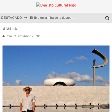
DESTACADO
El libro en la mira de la desregulación
Marcelo Rubio | El llovedor
Brasilia
eva
octubre 17, 2019
Diego Meret | Hotel Acapulco
Alejandra Correa | La nieve