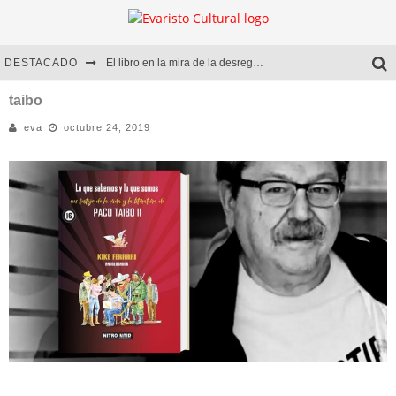
DESTACADO
El libro en la mira de la desregulación
Marcelo Rubio | El llovedor
taibo
eva
octubre 24, 2019
Diego Meret | Hotel Acapulco
Alejandra Correa | La nieve