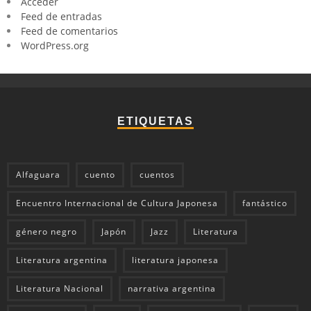
Acceder
Feed de entradas
Feed de comentarios
WordPress.org
ETIQUETAS
Alfaguara
cuento
cuentos
Encuentro Internacional de Cultura Japonesa
fantástico
género negro
Japón
Jazz
Literatura
Literatura argentina
literatura japonesa
Literatura Nacional
narrativa argentina