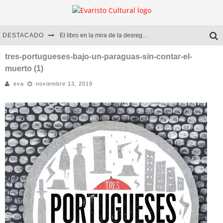
DESTACADO
El libro en la mira de la desregulación
Marcelo Rubio | El llovedor
tres-portugueses-bajo-un-paraguas-sin-contar-el-
muerto (1)
Diego Meret | Hotel Acapulco
eva
noviembre 13, 2019
Alejandra Correa | La nieve