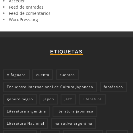
Acceder
Feed de entradas
Feed de comentarios
WordPress.org
ETIQUETAS
Alfaguara
cuento
cuentos
Encuentro Internacional de Cultura Japonesa
fantástico
género negro
Japón
Jazz
Literatura
Literatura argentina
literatura japonesa
Literatura Nacional
narrativa argentina