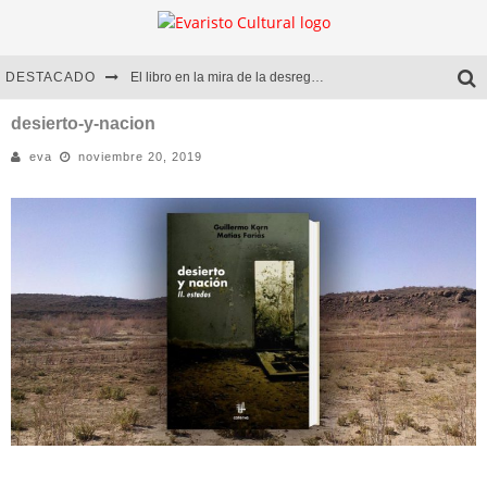
DESTACADO
El libro en la mira de la desregulación
Marcelo Rubio | El llovedor
desierto-y-nacion
eva
noviembre 20, 2019
Diego Meret | Hotel Acapulco
Alejandra Correa | La nieve