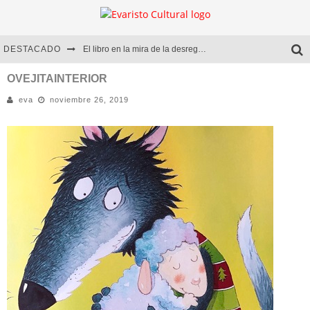
DESTACADO
El libro en la mira de la desregulación
Marcelo Rubio | El llovedor
OVEJITAINTERIOR
eva
noviembre 26, 2019
Diego Meret | Hotel Acapulco
Alejandra Correa | La nieve