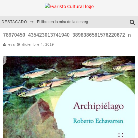
DESTACADO
El libro en la mira de la desregulación
Marcelo Rubio | El llovedor
78970450_435423013741940_3898386581576220672_n
eva
diciembre 4, 2019
Diego Meret | Hotel Acapulco
Alejandra Correa | La nieve