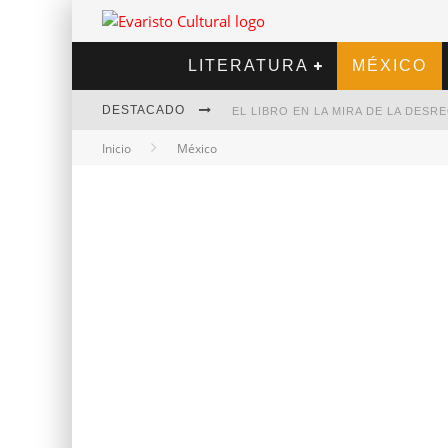
LITERATURA
MÉXICO
DESTACADO
EL LIBRO EN LA MIRA DE LA DES
Inicio
México
MARCELO RUBIO | EL LLOVEDOR
DIEGO MERET | HOTEL ACAPULCO
ALEJANDRA CORREA | LA NIEVE