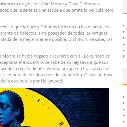
 historieta original de Alan Moore y Dave Gibbons, a
idez que la serie es una secuela que omite la película pero
men
. Lo que Moore y Gibbons hicieron en los ochenta es
arente de defectos, sino poseedor de todas las virtudes
ontada de la mejor manera posible. Un hito. Y, se sabe, casi
e Moore se había negado a reunirse con él. Lo curioso es
Pi
eptaría el encuentro: se sabe de su negativa a que sus
 acepta a regañadientes es solo porque no traiciona a los
ar el dinero de los derechos de adaptación. O sea: un buen
o de lo que pulula por Hollywood.