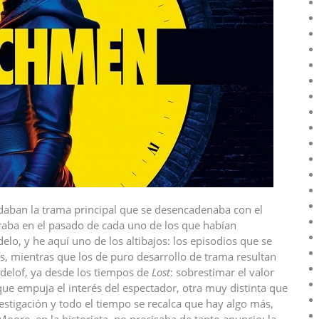
rdaban la trama principal que se desencadenaba con el
raba en el pasado de cada uno de los que habían
o, y he aquí uno de los altibajos: los episodios que se
s, mientras que los de puro desarrollo de trama resultan
ndelof, ya desde los tiempos de
Lost
: sobrestimar el valor
ue empuja el interés del espectador, otra muy distinta que
vestigación y todo el tiempo se recalca que hay algo más,