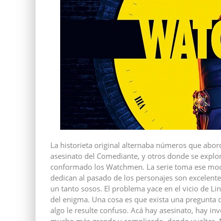
La historieta original alternaba números que abo
asesinato del Comediante, y otros donde se explo
conformado los Watchmen. La serie toma ese model
dedican al pasado de los personajes son excelente
un tanto sosos. El problema yace en el vicio de Li
del enigma. Una cosa es que exista una pregunta q
algo le resulte confuso. Acá hay asesinato, hay in