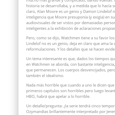
mucho más grande y complicado, dando vueltas. Moo
historia se desarrollaba, y a medida que lo hacía
claro, Alan Moore es un genio y Damon Lindelof no
inteligencia que Moore presuponía (y exigía) en su
audiovisuales de ser vistos por demasiadas persona
inteligentes a la exhibición de aclaraciones propia
Pero, como se dijo, Watchmen tiene a su favor los
Lindelof no es un genio, deja en claro que ama la 
reformulaciones. Y los detalles que se hacen eviden
Un tema interesante es que, dados los tiempos qu
en
Watchmen
se aborda, con bastante inteligencia
que permanecen. Los cuerpos desvencijados, pero 
también el idealismo.
Nada más horrible que cuando a uno le dicen que c
primeros capítulos son horribles pero luego leva
HBO, habrá que apelar a lo horrible.
Un detalle/pregunta: ¿la serie tendrá cinco tempo
Ozymandias brillantemente interpretado por Jere