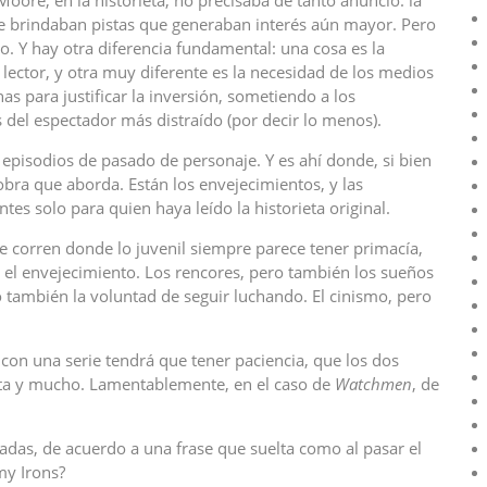
re, en la historieta, no precisaba de tanto anuncio: la
 se brindaban pistas que generaban interés aún mayor. Pero
. Y hay otra diferencia fundamental: una cosa es la
 lector, y otra muy diferente es la necesidad de los medios
s para justificar la inversión, sometiendo a los
s del espectador más distraído (por decir lo menos).
 episodios de pasado de personaje. Y es ahí donde, si bien
obra que aborda. Están los envejecimientos, y las
tes solo para quien haya leído la historieta original.
e corren donde lo juvenil siempre parece tener primacía,
, el envejecimiento. Los rencores, pero también los sueños
también la voluntad de seguir luchando. El cinismo, pero
on una serie tendrá que tener paciencia, que los dos
nta y mucho. Lamentablemente, en el caso de
Watchmen
, de
radas, de acuerdo a una frase que suelta como al pasar el
my Irons?