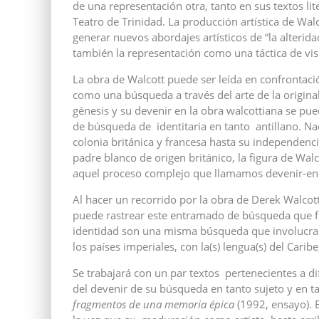
de una representación otra, tanto en sus textos lit
Teatro de Trinidad. La producción artística de Wal
generar nuevos abordajes artísticos de “la alterida
también la representación como una táctica de visib
La obra de Walcott puede ser leída en confrontació
como una búsqueda a través del arte de la original
génesis y su devenir en la obra walcottiana se p
de búsqueda de identitaria en tanto antillano. Na
colonia británica y francesa hasta su independen
padre blanco de origen británico, la figura de Wa
aquel proceso complejo que llamamos devenir-en-
Al hacer un recorrido por la obra de Derek Walcot
puede rastrear este entramado de búsqueda que fue
identidad son una misma búsqueda que involucra c
los países imperiales, con la(s) lengua(s) del Carib
Se trabajará con un par textos pertenecientes a 
del devenir de su búsqueda en tanto sujeto y en ta
fragmentos de una memoria épica
(1992, ensayo). 