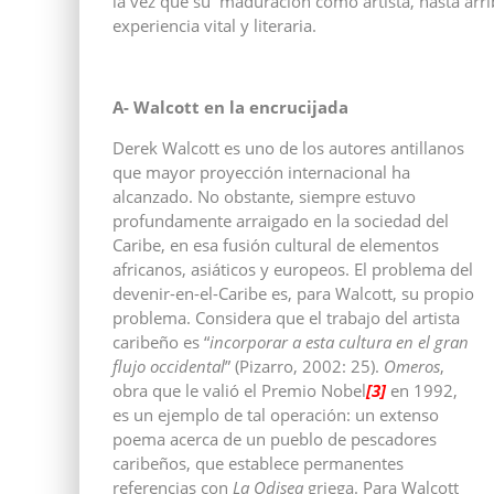
la vez que su maduración como artista, hasta arri
experiencia vital y literaria.
A- Walcott en la encrucijada
Derek Walcott es uno de los autores antillanos
que mayor proyección internacional ha
alcanzado. No obstante, siempre estuvo
profundamente arraigado en la sociedad del
Caribe, en esa fusión cultural de elementos
africanos, asiáticos y europeos. El problema del
devenir-en-el-Caribe es, para Walcott, su propio
problema. Considera que el trabajo del artista
caribeño es “
incorporar a esta cultura en el gran
flujo occidental
” (Pizarro, 2002: 25).
Omeros
,
obra que le valió el Premio Nobel
[3]
en 1992,
es un ejemplo de tal operación: un extenso
poema acerca de un pueblo de pescadores
caribeños, que establece permanentes
referencias con
La Odisea
griega. Para Walcott