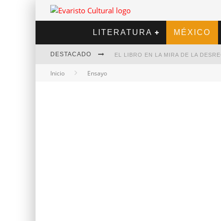
LITERATURA
MÉXICO
DESTACADO
EL LIBRO EN LA MIRA DE LA DES
Inicio
Ensayo
MARCELO RUBIO | EL LLOVEDOR
DIEGO MERET | HOTEL ACAPULCO
ALEJANDRA CORREA | LA NIEVE