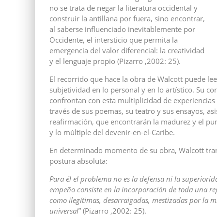
no se trata de negar la literatura occidental y
construir la antillana por fuera, sino encontrar,
al saberse influenciado inevitablemente por
Occidente, el intersticio que permita la
emergencia del valor diferencial: la creatividad
y el lenguaje propio (Pizarro ,2002: 25).
El recorrido que hace la obra de Walcott puede le
subjetividad en lo personal y en lo artístico. Su con
confrontan con esta multiplicidad de experiencias
través de sus poemas, su teatro y sus ensayos, a
reafirmación, que encontrarán la madurez y el punt
y lo múltiple del devenir-en-el-Caribe.
En determinado momento de su obra, Walcott tran
postura absoluta:
Para él el problema no es la defensa ni la superio
empeño consiste en la incorporación de toda una regi
como ilegítimas, desarraigadas, mestizadas por la mi
universal
” (Pizarro ,2002: 25).