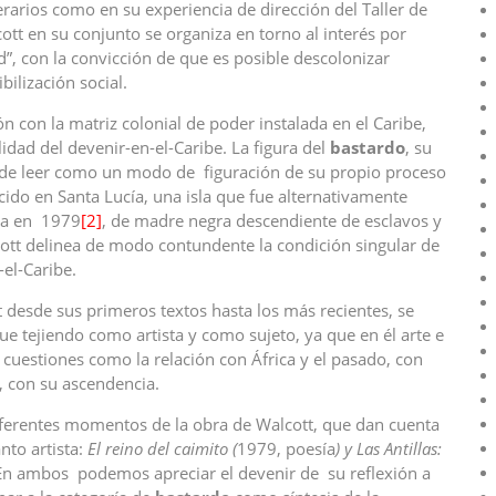
erarios como en su experiencia de dirección del Taller de
cott en su conjunto se organiza en torno al interés por
d”, con la convicción de que es posible descolonizar
ilización social.
n con la matriz colonial de poder instalada en el Caribe,
idad del devenir-en-el-Caribe. La figura del
bastardo
, su
uede leer como un modo de figuración de su propio proceso
cido en Santa Lucía, una isla que fue alternativamente
cia en 1979
[2]
, de madre negra descendiente de esclavos y
lcott delinea de modo contundente la condición singular de
el-Caribe.
t desde sus primeros textos hasta los más recientes, se
 tejiendo como artista y como sujeto, ya que en él arte e
uestiones como la relación con África y el pasado, con
e, con su ascendencia.
diferentes momentos de la obra de Walcott, que dan cuenta
nto artista:
El reino del caimito (
1979, poesía
) y Las Antillas:
En ambos podemos apreciar el devenir de su reflexión a