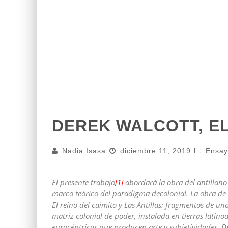
DEREK WALCOTT, E
Nadia Isasa
diciembre 11, 2019
Ensa
El presente trabajo
[1]
abordará la obra del antillano
marco teórico del paradigma decolonial. La obra de 
El reino del caimito y Las Antillas: fragmentos de 
matriz colonial de poder, instalada en tierras latino
eurocéntricas que producen arte y subjetividades. De 