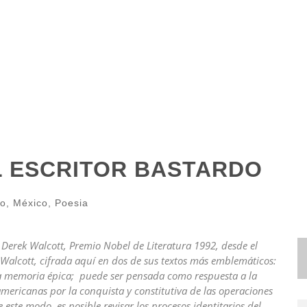
L ESCRITOR BASTARDO
yo
,
México
,
Poesia
 Derek Walcott, Premio Nobel de Literatura 1992, desde el
Walcott, cifrada aquí en dos de sus textos más emblemáticos:
una memoria épica; puede ser pensada como respuesta a la
americanas por la conquista y constitutiva de las operaciones
este modo, es posible revisar los procesos identitarios del