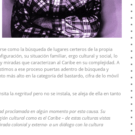
erse como la búsqueda de lugares certeros de la propia
figuración, su situación familiar, ergo cultural y social, lo
 y miradas que caracterizan al Caribe en su complejidad. A
sistimos a ese proceso puertas adentro de búsqueda y
o más alto en la categoría del bastardo, cifra de lo móvil
sita la
negritud
pero no se instala, se aleja de ella en tanto
ridad proclamada en algún momento por esta causa. Su
ón cultural como es el Caribe – de estas culturas vistas
rada colonial y externa- a un diálogo con la cultura