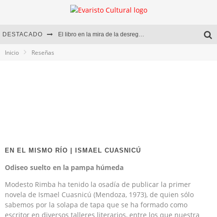
DESTACADO
El libro en la mira de la desregulación
Inicio
Reseñas
Marcelo Rubio | El llovedor
Diego Meret | Hotel Acapulco
Alejandra Correa | La nieve
EN EL MISMO RÍO | ISMAEL CUASNICÚ
Odiseo suelto en la pampa húmeda
Modesto Rimba ha tenido la osadía de publicar la primer
novela de Ismael Cuasnicú (Mendoza, 1973), de quien sólo
sabemos por la solapa de tapa que se ha formado como
escritor en diversos talleres literarios, entre los que nuestra