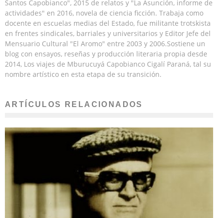
Santos Capobianco", 2015 de relatos y "La Asunción, informe de
actividades" en 2016, novela de ciencia ficción. Trabaja como
docente en escuelas medias del Estado, fue militante trotskista
en frentes sindicales, barriales y universitarios y Editor Jefe del
Mensuario Cultural "El Aromo" entre 2003 y 2006.Sostiene un
blog con ensayos, reseñas y producción literaria propia desde
2014, Los viajes de Mburucuyá Capobianco Cigalí Paraná, tal su
nombre artístico en esta etapa de su transición.
ARTÍCULOS RELACIONADOS