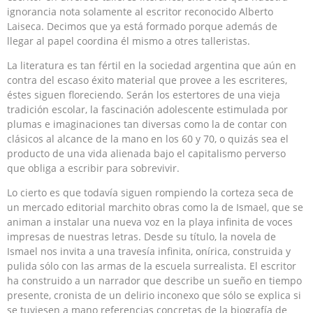
ignorancia nota solamente al escritor reconocido Alberto
Laiseca. Decimos que ya está formado porque además de
llegar al papel coordina él mismo a otres talleristas.
La literatura es tan fértil en la sociedad argentina que aún en
contra del escaso éxito material que provee a les escriteres,
éstes siguen floreciendo. Serán los estertores de una vieja
tradición escolar, la fascinación adolescente estimulada por
plumas e imaginaciones tan diversas como la de contar con
clásicos al alcance de la mano en los 60 y 70, o quizás sea el
producto de una vida alienada bajo el capitalismo perverso
que obliga a escribir para sobrevivir.
Lo cierto es que todavía siguen rompiendo la corteza seca de
un mercado editorial marchito obras como la de Ismael, que se
animan a instalar una nueva voz en la playa infinita de voces
impresas de nuestras letras. Desde su título, la novela de
Ismael nos invita a una travesía infinita, onírica, construida y
pulida sólo con las armas de la escuela surrealista. El escritor
ha construido a un narrador que describe un sueño en tiempo
presente, cronista de un delirio inconexo que sólo se explica si
se tuviesen a mano referencias concretas de la biografía de