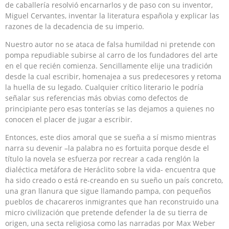
de caballería resolvió encarnarlos y de paso con su inventor,
Miguel Cervantes, inventar la literatura española y explicar las
razones de la decadencia de su imperio.
Nuestro autor no se ataca de falsa humildad ni pretende con
pompa repudiable subirse al carro de los fundadores del arte
en el que recién comienza. Sencillamente elije una tradición
desde la cual escribir, homenajea a sus predecesores y retoma
la huella de su legado. Cualquier crítico literario le podría
señalar sus referencias más obvias como defectos de
principiante pero esas tonterías se las dejamos a quienes no
conocen el placer de jugar a escribir.
Entonces, este dios amoral que se sueña a sí mismo mientras
narra su devenir –la palabra no es fortuita porque desde el
título la novela se esfuerza por recrear a cada renglón la
dialéctica metáfora de Heráclito sobre la vida- encuentra que
ha sido creado o está re-creando en su sueño un país concreto,
una gran llanura que sigue llamando pampa, con pequeños
pueblos de chacareros inmigrantes que han reconstruido una
micro civilización que pretende defender la de su tierra de
origen, una secta religiosa como las narradas por Max Weber