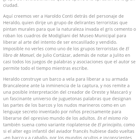
ciudad.
Aquí creemos ver a Haroldo Conti detrás del personaje de
Heraldo, quien dirije un grupo de delirantes terroristas que
pintan murales para que la naturaleza invada el gris cemento o
roban los cuadros de Modigliani del Museo Municipal para
liberar al arte del intento de ser encasillado y vendido.
Imposible no verles como uno de los grupos terroristas de
El
libro de Manuel
, de Julio Cortázar, además de notar a Julito en
casi todos los juegos de palabras y asociaciones que el autor se
permite todo el tiempo mientras escribe.
Heraldo construye un barco a vela para liberar a su armada
Brancaleone ante la inminencia de la captura, y nos remite a
una posible interpretación del creador de Oreste y Mascaró y
un fascinante universo de juguetonas palabras que designan
las partes de los barcos y los nudos marineros como en un
lenguaje secreto inventado por niños precisamente para
liberarse del opresivo mundo de los adultos.
En el mismo río
también suena como variante rioplatense de
El principito
, como
si el alter ego infantil del aviador francés hubiese dado vueltas
–en barco y a caballo- por los mundos ocultos e inconscientes