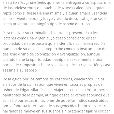
en su
La ética protestante
, quienes le entregan a su esposa, una
de las adolescentes del pueblo de Nueva Caledonia, a quien
rapta como si fuese Helena misma y a quien amará usándola
como sirvienta sexual y luego viviendo de su trabajo forzado
como prostituta sin ningún tipo de asomo de culpa.
Para matizar su criminalidad, Laura es presentada a les
lecteres como una vírgen cuyo deseo consciente es ser
propiedad de su esposo a quien identifica con la recreación
humana de su dios. Se autopercibe como un instrumento del
designio divino de colonización y evangelización, aunque
cuando tiene la oportunidad manipula sexualmente a una
pareja de campesinos blancos aislados de su civilización y casi
asesina a su esposo.
De la égida por los campos de cazadores, chacareros, viejos
aislados de la civilización que viven en casonas propias de
Usher, de Edgar Allan Poe, les viajeres conocen a los primeros
habitantes de la pampa, aunque desde el vamos sabemos que
son sólo burlescas imitaciones de aquéllos indios construidos
por la fantasía interesada de sus genocidas huincas. Nuestro
narrador se mueve en sus sueños sin pretender fijar ni criticar