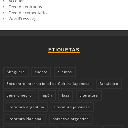
Acceder
Feed de entradas
Feed de comentarios
WordPress.org
ETIQUETAS
Alfaguara
cuento
cuentos
Encuentro Internacional de Cultura Japonesa
fantástico
género negro
Japón
Jazz
Literatura
Literatura argentina
literatura japonesa
Literatura Nacional
narrativa argentina