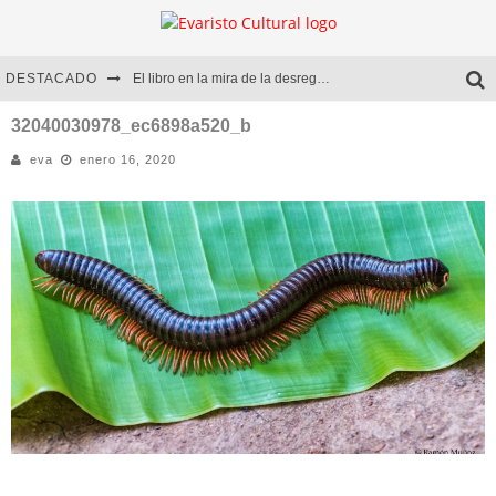
DESTACADO
El libro en la mira de la desregulación
Marcelo Rubio | El llovedor
32040030978_ec6898a520_b
eva
enero 16, 2020
Diego Meret | Hotel Acapulco
Alejandra Correa | La nieve