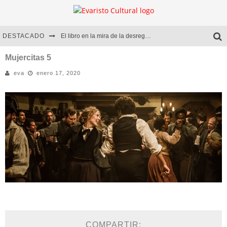
DESTACADO
El libro en la mira de la desregulación
Marcelo Rubio | El llovedor
Mujercitas 5
eva
enero 17, 2020
Diego Meret | Hotel Acapulco
Alejandra Correa | La nieve
COMPARTIR: