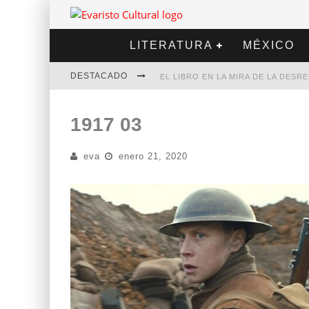
LITERATURA
MÉXICO
DESTACADO
EL LIBRO EN LA MIRA DE LA DES
MARCELO RUBIO | EL LLOVEDOR
1917 03
DIEGO MERET | HOTEL ACAPULCO
eva
enero 21, 2020
ALEJANDRA CORREA | LA NIEVE