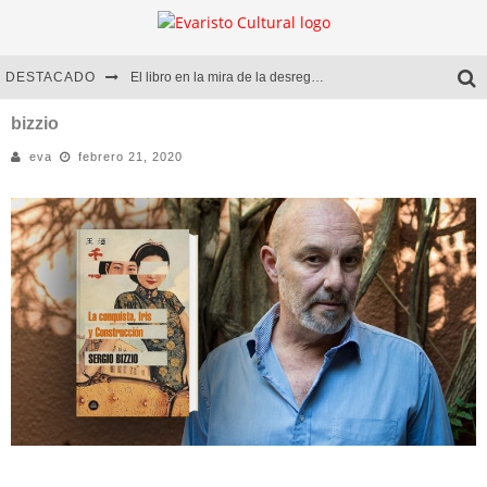
DESTACADO
El libro en la mira de la desregulación
Marcelo Rubio | El llovedor
bizzio
eva
febrero 21, 2020
Diego Meret | Hotel Acapulco
Alejandra Correa | La nieve