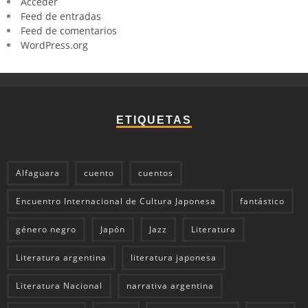
Acceder
Feed de entradas
Feed de comentarios
WordPress.org
ETIQUETAS
Alfaguara
cuento
cuentos
Encuentro Internacional de Cultura Japonesa
fantástico
género negro
Japón
Jazz
Literatura
Literatura argentina
literatura japonesa
Literatura Nacional
narrativa argentina