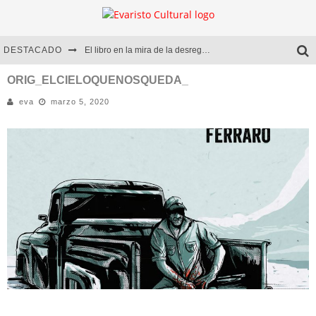
DESTACADO
El libro en la mira de la desregulación
Marcelo Rubio | El llovedor
ORIG_ELCIELOQUENOSQUEDA_
eva
marzo 5, 2020
Diego Meret | Hotel Acapulco
Alejandra Correa | La nieve