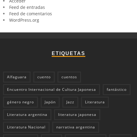
Acceder
Feed de entradas
Feed de comentarios
WordPress.org
ETIQUETAS
Alfaguara
cuento
cuentos
Encuentro Internacional de Cultura Japonesa
fantástico
género negro
Japón
Jazz
Literatura
Literatura argentina
literatura japonesa
Literatura Nacional
narrativa argentina