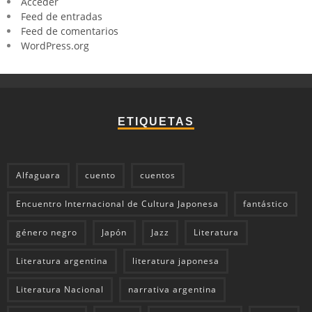
Acceder
Feed de entradas
Feed de comentarios
WordPress.org
ETIQUETAS
Alfaguara
cuento
cuentos
Encuentro Internacional de Cultura Japonesa
fantástico
género negro
Japón
Jazz
Literatura
Literatura argentina
literatura japonesa
Literatura Nacional
narrativa argentina