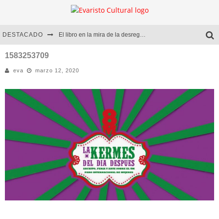
DESTACADO
El libro en la mira de la desregulación
Marcelo Rubio | El llovedor
1583253709
eva
marzo 12, 2020
Diego Meret | Hotel Acapulco
Alejandra Correa | La nieve