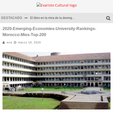
DESTACADO
El libro en la mira de la desregulación
Marcelo Rubio | El llovedor
2020-Emerging-Economies-University-Rankings-
Morocco-Miss-Top-200
Diego Meret | Hotel Acapulco
eva
marzo 18, 2020
Alejandra Correa | La nieve