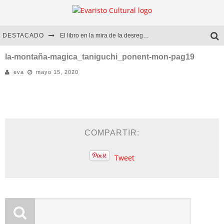
DESTACADO
El libro en la mira de la desregulación
Marcelo Rubio | El llovedor
la-montaña-magica_taniguchi_ponent-mon-pag19
eva
mayo 15, 2020
Diego Meret | Hotel Acapulco
Alejandra Correa | La nieve
COMPARTIR:
Tweet