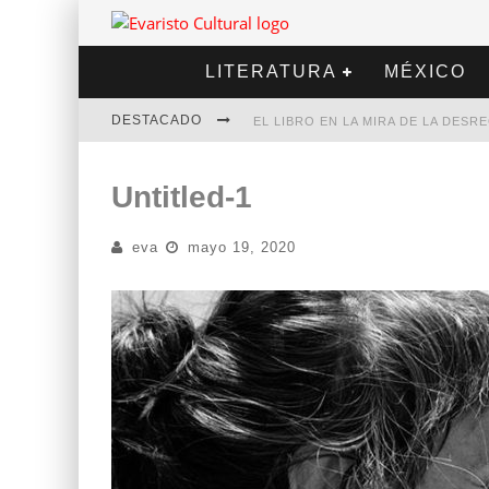
LITERATURA
MÉXICO
DESTACADO
EL LIBRO EN LA MIRA DE LA DES
MARCELO RUBIO | EL LLOVEDOR
Untitled-1
DIEGO MERET | HOTEL ACAPULCO
eva
mayo 19, 2020
ALEJANDRA CORREA | LA NIEVE