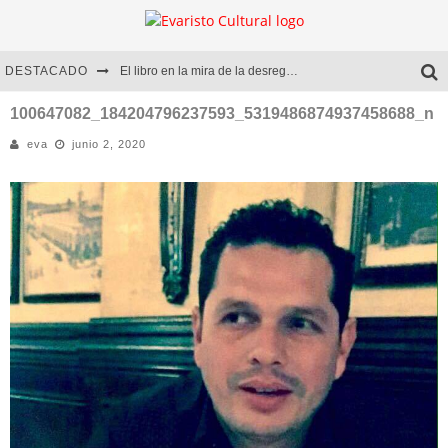
DESTACADO
El libro en la mira de la desregulación
Marcelo Rubio | El llovedor
100647082_184204796237593_5319486874937458688_n
eva
junio 2, 2020
Diego Meret | Hotel Acapulco
Alejandra Correa | La nieve