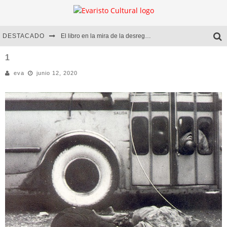
DESTACADO
El libro en la mira de la desregulación
Marcelo Rubio | El llovedor
1
eva
junio 12, 2020
Diego Meret | Hotel Acapulco
Alejandra Correa | La nieve