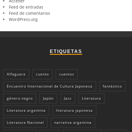
Acceder
Feed de entradas
Feed de comentarios
WordPress.org
ETIQUETAS
Alfaguara
cuento
cuentos
Encuentro Internacional de Cultura Japonesa
fantástico
género negro
Japón
Jazz
Literatura
Literatura argentina
literatura japonesa
Literatura Nacional
narrativa argentina