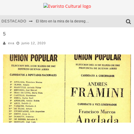
DESTACADO
El libro en la mira de la desregulación
Marcelo Rubio | El llovedor
5
eva
junio 12, 2020
Diego Meret | Hotel Acapulco
Alejandra Correa | La nieve