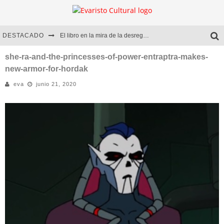
DESTACADO
El libro en la mira de la desregulación
Marcelo Rubio | El llovedor
she-ra-and-the-princesses-of-power-entraptra-makes-
new-armor-for-hordak
Diego Meret | Hotel Acapulco
eva
junio 21, 2020
Alejandra Correa | La nieve