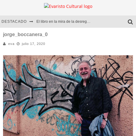
DESTACADO
El libro en la mira de la desregulación
Marcelo Rubio | El llovedor
jorge_boccanera_0
eva
julio 17, 2020
Diego Meret | Hotel Acapulco
Alejandra Correa | La nieve