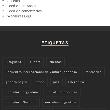
Acceder
Feed de entradas
Feed de comentarios
WordPress.org
ETIQUETAS
Alfaguara
cuento
cuentos
Encuentro Internacional de Cultura Japonesa
fantástico
género negro
Japón
Jazz
Literatura
Literatura argentina
literatura japonesa
Literatura Nacional
narrativa argentina