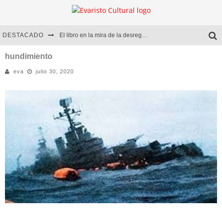
DESTACADO
El libro en la mira de la desregulación
Marcelo Rubio | El llovedor
hundimiento
eva
julio 30, 2020
Diego Meret | Hotel Acapulco
Alejandra Correa | La nieve