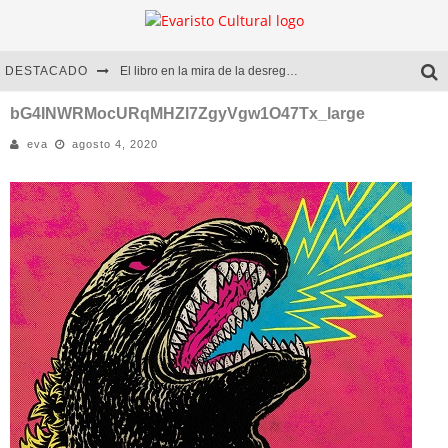
DESTACADO
El libro en la mira de la desregulación
Marcelo Rubio | El llovedor
bG4INWRMocURqMHZl7ZgyVgw1O47Tx_large
eva
agosto 4, 2020
Diego Meret | Hotel Acapulco
Alejandra Correa | La nieve