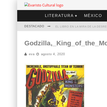
LITERATURA
MÉXICO
DESTACADO
EL LIBRO EN LA MIRA DE LA DES
MARCELO RUBIO | EL LLOVEDOR
Godzilla,_King_of_the_Mo
DIEGO MERET | HOTEL ACAPULCO
eva
agosto 4, 2020
ALEJANDRA CORREA | LA NIEVE