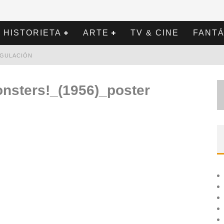
HISTORIETA
ARTE
TV & CINE
FANTÁ
REGULACIÓN
nsters!_(1956)_poster