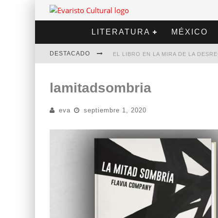
LITERATURA
MÉXICO
DESTACADO
EL LIBRO EN LA MIRA DE LA DES
MARCELO RUBIO | EL LLOVEDOR
lamitadsombria
DIEGO MERET | HOTEL ACAPULCO
eva
septiembre 1, 2020
ALEJANDRA CORREA | LA NIEVE