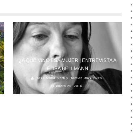
¿A QUÉ VINO ESA MUJER | ENTREVISTA A
ELISA BELLMANN
Jose Maria Gatti y Damian Blas Vives
enero 26, 2016