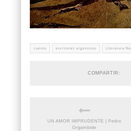
cuento
escritores argentinos
Literatura Na
COMPARTIR:
UN AMOR IMPRUDENTE | Pedro
Orgambide