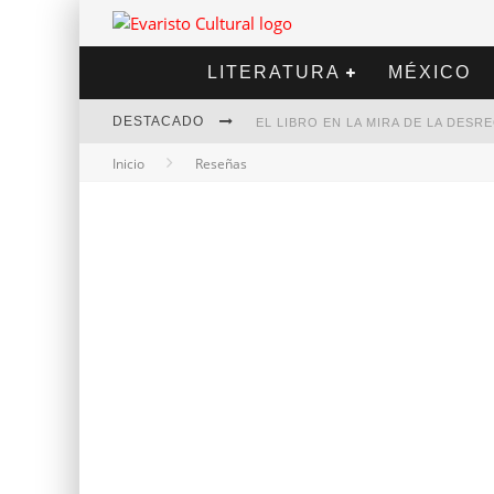
LITERATURA
MÉXICO
DESTACADO
EL LIBRO EN LA MIRA DE LA DES
Inicio
Reseñas
MARCELO RUBIO | EL LLOVEDOR
DIEGO MERET | HOTEL ACAPULCO
ALEJANDRA CORREA | LA NIEVE