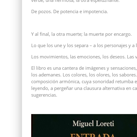
verde; una hermosa; la otra espeluznante.
De pozos. De potencia e impotencia.
Y al final, la otra muerte; la muerte por encargo.
Lo que los une y los separa – a los personajes y a 
Los movimientos, las emociones, los deseos. Las v
El libro es una cantera de imágenes y sensaciones, e
los ademanes. Los colores, los olores, los sabores
composición armónica, cuya sonoridad retumba ent
leyendo, a pergeñar una clausura alternativa en cad
sugerencias.