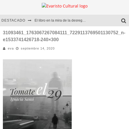
DESTACADO
El libro en la mira de la desregulación
Marcelo Rubio | El llovedor
31093461_1763067267084111_7229113769501130752_n-
e1533741426718-240×300
Diego Meret | Hotel Acapulco
eva
septiembre 14, 2020
Alejandra Correa | La nieve