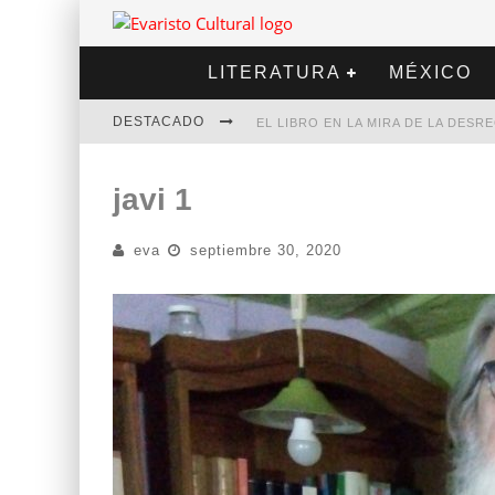
LITERATURA
MÉXICO
DESTACADO
EL LIBRO EN LA MIRA DE LA DES
MARCELO RUBIO | EL LLOVEDOR
javi 1
DIEGO MERET | HOTEL ACAPULCO
eva
septiembre 30, 2020
ALEJANDRA CORREA | LA NIEVE