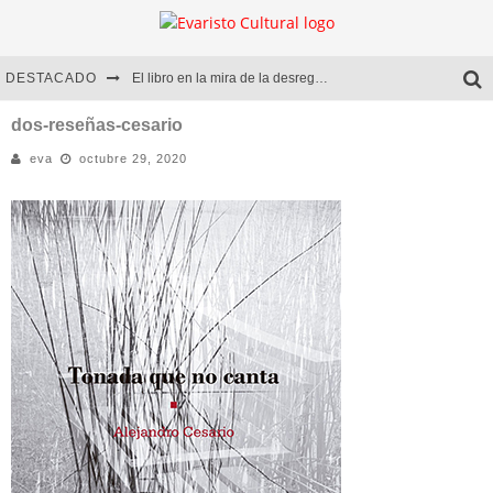
DESTACADO
El libro en la mira de la desregulación
Marcelo Rubio | El llovedor
dos-reseñas-cesario
eva
octubre 29, 2020
Diego Meret | Hotel Acapulco
Alejandra Correa | La nieve