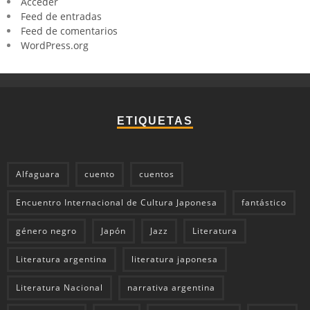
Acceder
Feed de entradas
Feed de comentarios
WordPress.org
ETIQUETAS
Alfaguara
cuento
cuentos
Encuentro Internacional de Cultura Japonesa
fantástico
género negro
Japón
Jazz
Literatura
Literatura argentina
literatura japonesa
Literatura Nacional
narrativa argentina