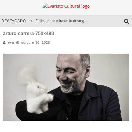
DESTACADO
El libro en la mira de la desregulación
Marcelo Rubio | El llovedor
arturo-carrera-750×498
eva
octubre 30, 2020
Diego Meret | Hotel Acapulco
Alejandra Correa | La nieve