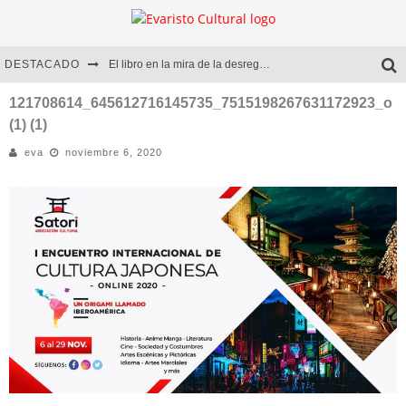
DESTACADO
El libro en la mira de la desregulación
Marcelo Rubio | El llovedor
121708614_645612716145735_7515198267631172923_o
(1) (1)
Diego Meret | Hotel Acapulco
eva
noviembre 6, 2020
Alejandra Correa | La nieve