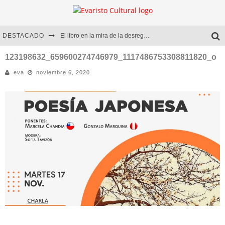
DESTACADO
El libro en la mira de la desregulación
Marcelo Rubio | El llovedor
123198632_659600274746979_1117486753308811820_o
eva
noviembre 6, 2020
Diego Meret | Hotel Acapulco
Alejandra Correa | La nieve