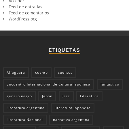
Acceder
Feed de entradas
Feed de comentarios
WordPress.org
ETIQUETAS
Alfaguara
cuento
cuentos
Encuentro Internacional de Cultura Japonesa
fantástico
género negro
Japón
Jazz
Literatura
Literatura argentina
literatura japonesa
Literatura Nacional
narrativa argentina