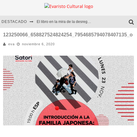
DESTACADO
El libro en la mira de la desregulación
Marcelo Rubio | El llovedor
123250066_658827524824254_7954685794078407135_o
eva
noviembre 6, 2020
Diego Meret | Hotel Acapulco
Alejandra Correa | La nieve