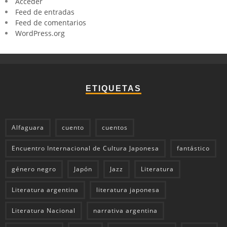
Acceder
Feed de entradas
Feed de comentarios
WordPress.org
ETIQUETAS
Alfaguara
cuento
cuentos
Encuentro Internacional de Cultura Japonesa
fantástico
género negro
Japón
Jazz
Literatura
Literatura argentina
literatura japonesa
Literatura Nacional
narrativa argentina