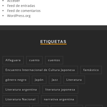
Acceder
Feed de entradas
Feed de comentarios
WordPress.org
ETIQUETAS
Alfaguara
cuento
cuentos
Encuentro Internacional de Cultura Japonesa
fantástico
género negro
Japón
Jazz
Literatura
Literatura argentina
literatura japonesa
Literatura Nacional
narrativa argentina