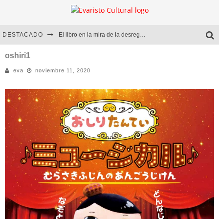
DESTACADO
El libro en la mira de la desregulación
Marcelo Rubio | El llovedor
oshiri1
eva
noviembre 11, 2020
Diego Meret | Hotel Acapulco
Alejandra Correa | La nieve