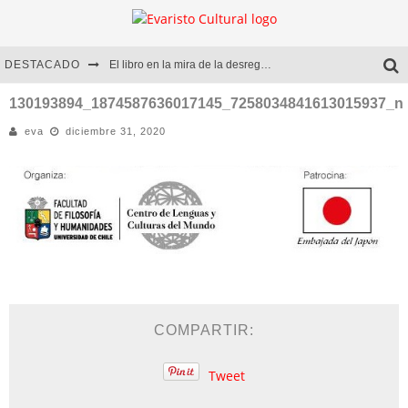
DESTACADO
El libro en la mira de la desregulación
Marcelo Rubio | El llovedor
130193894_1874587636017145_7258034841613015937_n
eva
diciembre 31, 2020
Diego Meret | Hotel Acapulco
Alejandra Correa | La nieve
COMPARTIR:
Tweet