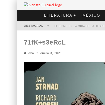
LITERATURA
MÉXICO
DESTACADO
EL LIBRO EN LA MIRA DE LA DES
MARCELO RUBIO | EL LLOVEDOR
71fK+s3eRcL
DIEGO MERET | HOTEL ACAPULCO
eva
enero 3, 2021
ALEJANDRA CORREA | LA NIEVE