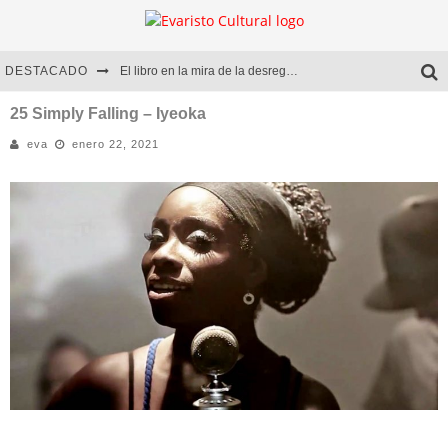
DESTACADO
El libro en la mira de la desregulación
Marcelo Rubio | El llovedor
25 Simply Falling – Iyeoka
eva
enero 22, 2021
Diego Meret | Hotel Acapulco
Alejandra Correa | La nieve