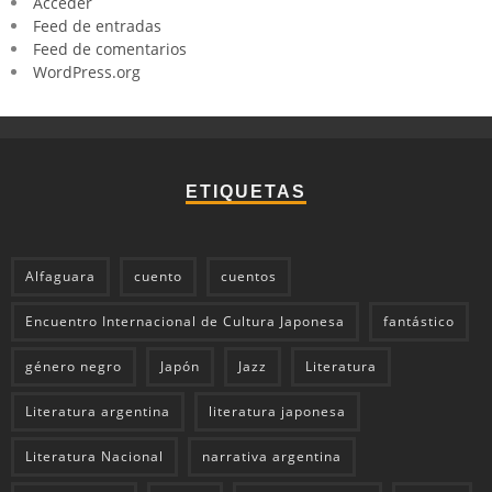
Acceder
Feed de entradas
Feed de comentarios
WordPress.org
ETIQUETAS
Alfaguara
cuento
cuentos
Encuentro Internacional de Cultura Japonesa
fantástico
género negro
Japón
Jazz
Literatura
Literatura argentina
literatura japonesa
Literatura Nacional
narrativa argentina