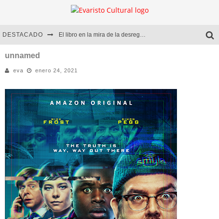
DESTACADO
El libro en la mira de la desregulación
Marcelo Rubio | El llovedor
unnamed
eva
enero 24, 2021
Diego Meret | Hotel Acapulco
Alejandra Correa | La nieve