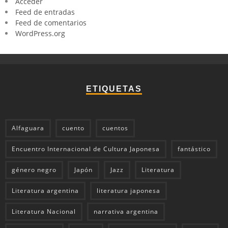
Acceder
Feed de entradas
Feed de comentarios
WordPress.org
ETIQUETAS
Alfaguara
cuento
cuentos
Encuentro Internacional de Cultura Japonesa
fantástico
género negro
Japón
Jazz
Literatura
Literatura argentina
literatura japonesa
Literatura Nacional
narrativa argentina