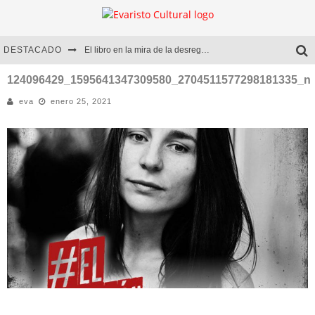
DESTACADO
El libro en la mira de la desregulación
Marcelo Rubio | El llovedor
124096429_1595641347309580_2704511577298181335_n
eva
enero 25, 2021
Diego Meret | Hotel Acapulco
Alejandra Correa | La nieve