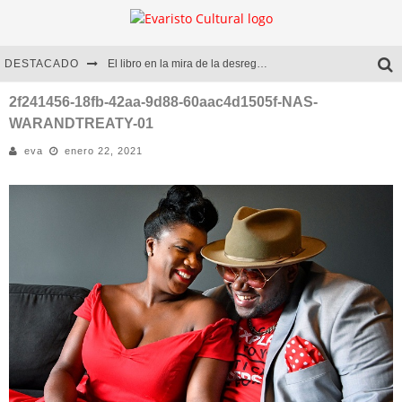
DESTACADO
El libro en la mira de la desregulación
Marcelo Rubio | El llovedor
2f241456-18fb-42aa-9d88-60aac4d1505f-NAS-
WARANDTREATY-01
Diego Meret | Hotel Acapulco
eva
enero 22, 2021
Alejandra Correa | La nieve