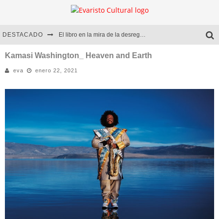
DESTACADO
El libro en la mira de la desregulación
Marcelo Rubio | El llovedor
Kamasi Washington_ Heaven and Earth
eva
enero 22, 2021
Diego Meret | Hotel Acapulco
Alejandra Correa | La nieve