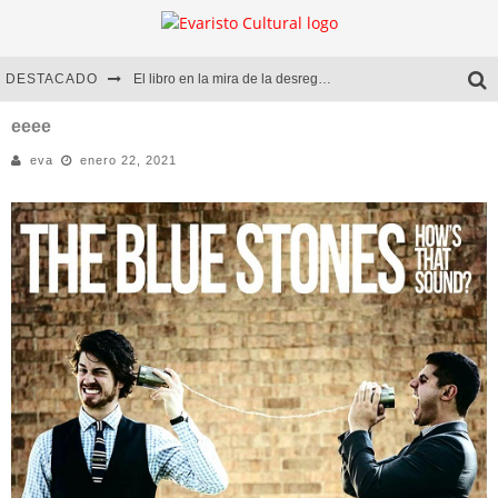
DESTACADO
El libro en la mira de la desregulación
Marcelo Rubio | El llovedor
eeee
eva
enero 22, 2021
Diego Meret | Hotel Acapulco
Alejandra Correa | La nieve