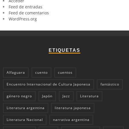
Acceder
Feed de entradas
Feed de comentarios
WordPress.org
ETIQUETAS
Alfaguara
cuento
cuentos
Encuentro Internacional de Cultura Japonesa
fantástico
género negro
Japón
Jazz
Literatura
Literatura argentina
literatura japonesa
Literatura Nacional
narrativa argentina