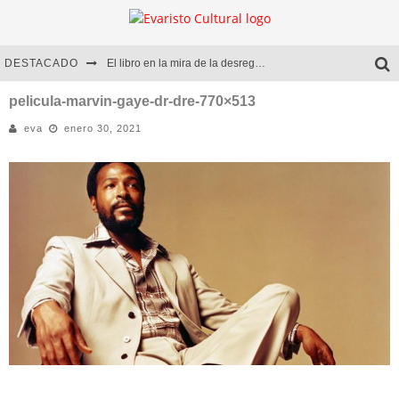
DESTACADO
El libro en la mira de la desregulación
Marcelo Rubio | El llovedor
pelicula-marvin-gaye-dr-dre-770×513
eva
enero 30, 2021
Diego Meret | Hotel Acapulco
Alejandra Correa | La nieve